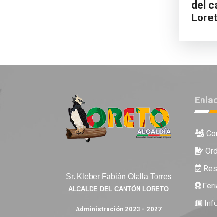
del c
Loret
Enla
Con
Ord
Reso
Sr. Kleber Fabián Olalla Torres
Feri
ALCALDE DEL CANTÓN LORETO
Inf
Administración 2023 - 2027