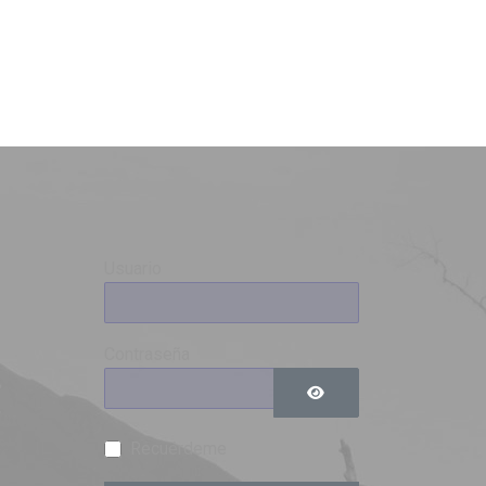
Usuario
Contraseña
0
9
Mostrar contraseña
Recuérdeme