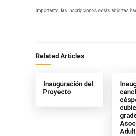
Importante, las inscripciones estás abiertas h
Related Articles
Inauguración del
Inau
Proyecto
canc
céspe
cubie
grade
Asoc
Adul