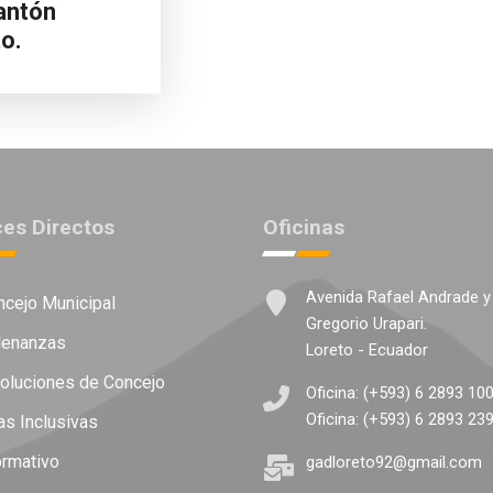
antón
o.
ces Directos
Oficinas
Avenida Rafael Andrade y
cejo Municipal
Gregorio Urapari.
enanzas
Loreto - Ecuador
luciones de Concejo
Oficina: (+593) 6 2893 10
Oficina: (+593) 6 2893 23
as Inclusivas
ormativo
gadloreto92@gmail.com