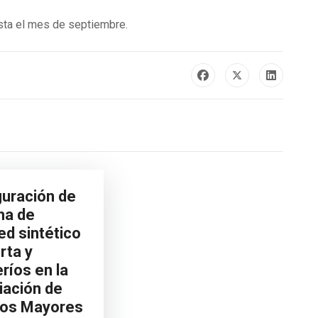
asta el mes de septiembre.
guración de
ha de
d sintético
rta y
ríos en la
iación de
tos Mayores