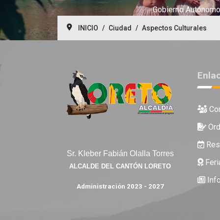
Gobierno Autónomo 
INICIO
Ciudad
Aspectos Culturales
Enla
Con
Ord
Reso
Sr. Kleber Fabián Olalla Torres
Feri
ALCALDE DEL CANTÓN LORETO
Inf
Administración 2023 - 2027