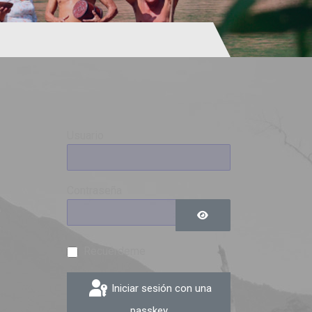
Usuario
Contraseña
0
9
Mostrar contraseña
Recuérdeme
Iniciar sesión con una
passkey