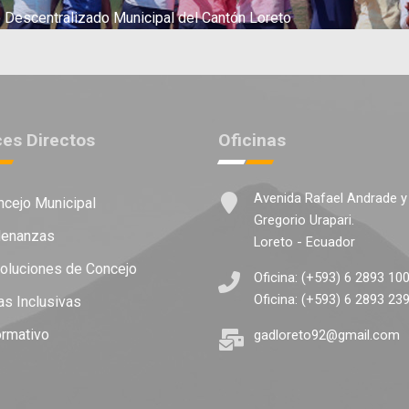
Descentralizado Municipal del Cantón Loreto
ces Directos
Oficinas
Avenida Rafael Andrade y
cejo Municipal
Gregorio Urapari.
enanzas
Loreto - Ecuador
luciones de Concejo
Oficina: (+593) 6 2893 10
Oficina: (+593) 6 2893 23
as Inclusivas
ormativo
gadloreto92@gmail.com