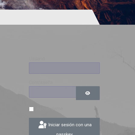
Usuario
Contraseña
0
9
Mostrar contraseña
Recuérdeme
Iniciar sesión con una
passkey