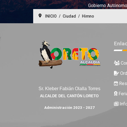
Gobierno Autónomo 
INICIO
Ciudad
Himno
Enla
Con
Ord
Reso
Sr. Kleber Fabián Olalla Torres
Feri
ALCALDE DEL CANTÓN LORETO
Inf
Administración 2023 - 2027