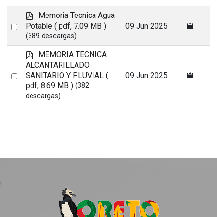
p
Memoria Tecnica Agua
d
Select
Potable
( pdf, 7.09 MB )
09 Jun 2025
f
(389 descargas)
an
item
p
MEMORIA TECNICA
d
ALCANTARILLADO
f
Select
SANITARIO Y PLUVIAL
(
09 Jun 2025
pdf, 8.69 MB )
(382
an
descargas)
item