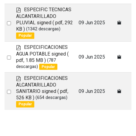
p
ESPECIFIC TECNICAS
d
ALCANTARILLADO
f
Select
PLUVIAL signed
( pdf, 292
09 Jun 2025
KB )
(1342 descargas)
an
Popular
item
p
ESPECIFICACIONES
d
AGUA POTABLE signed
(
Select
09 Jun 2025
f
pdf, 1.85 MB )
(787
an
descargas)
Popular
item
p
ESPECIFICACIONES
d
ALCANTARILLADO
f
Select
SANITARIO signed
( pdf,
09 Jun 2025
526 KB )
(654 descargas)
an
Popular
item