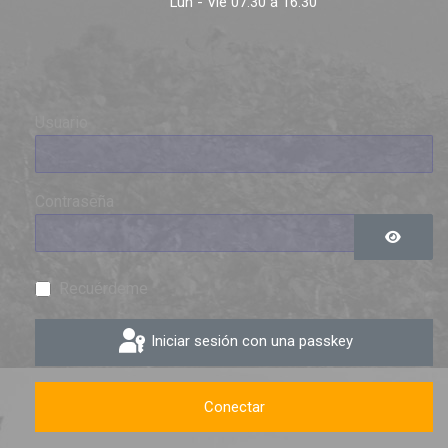
Lun - Vie 07:30 a 16:30
Usuario
Contraseña
Mostrar 
Recuérdeme
Iniciar sesión con una passkey
Conectar