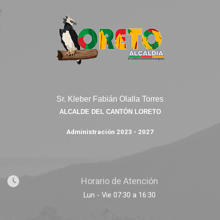
Sr. Kleber Fabián Olalla Torres
ALCALDE DEL CANTÓN LORETO
Administración 2023 - 2027
Horario de Atención
Lun - Vie 07:30 a 16:30