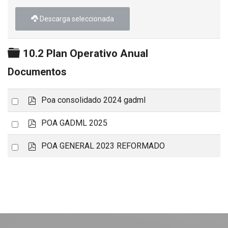
Descarga seleccionada
Carpeta
10.2 Plan Operativo Anual
Documentos
p
Select
Poa consolidado 2024 gadml
d
an
f
p
Select
POA GADML 2025
item
d
an
f
p
Select
POA GENERAL 2023 REFORMADO
item
d
an
f
item