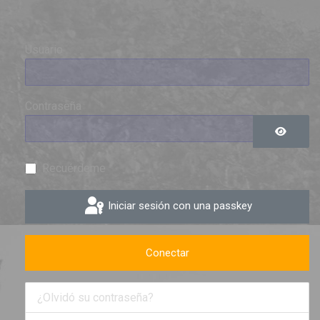
Usuario
Contraseña
Mostrar 
Recuérdeme
Iniciar sesión con una passkey
Conectar
¿Olvidó su contraseña?