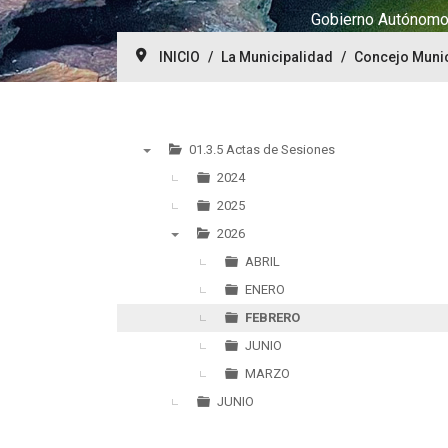
Gobierno Autónomo 
INICIO
La Municipalidad
Concejo Munic
01.3.5 Actas de Sesiones
▼
2024
2025
2026
▼
ABRIL
ENERO
FEBRERO
JUNIO
MARZO
JUNIO