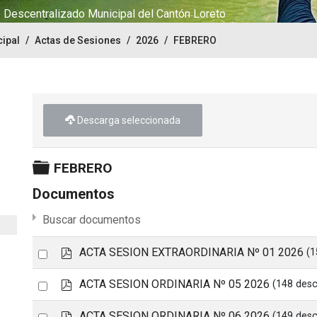
Descentralizado Municipal del Cantón Loreto
ipal
Actas de Sesiones
2026
FEBRERO
Descarga seleccionada
Carpeta
FEBRERO
Documentos
Buscar documentos
p
Select
ACTA SESION EXTRAORDINARIA Nº 01 2026
(1
d
an
f
p
Select
ACTA SESION ORDINARIA Nº 05 2026
(148 des
item
d
an
f
p
Select
ACTA SESION ORDINARIA Nº 06 2026
(149 des