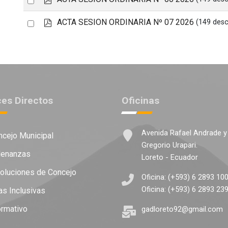
item
d
an
f
p
Select
ACTA SESION ORDINARIA Nº 07 2026
(149 des
item
d
an
f
item
ces Directos
Oficinas
Avenida Rafael Andrade y
cejo Municipal
Gregorio Urapari.
enanzas
Loreto - Ecuador
luciones de Concejo
Oficina: (+593) 6 2893 10
Oficina: (+593) 6 2893 23
as Inclusivas
ormativo
gadloreto92@gmail.com