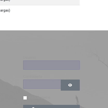
cargas)
Usuario
Contraseña
0
9
Mostrar contraseña
Recuérdeme