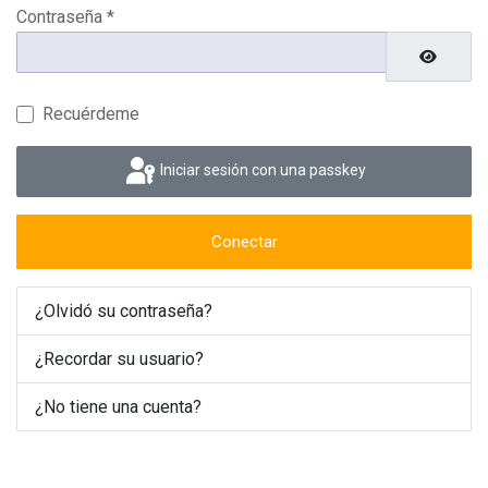
Contraseña
*
Mostrar 
Recuérdeme
Iniciar sesión con una passkey
Conectar
¿Olvidó su contraseña?
¿Recordar su usuario?
¿No tiene una cuenta?